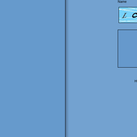
Name
H