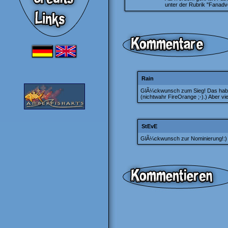
unter der Rubrik "Fanadv
Rain
GlÃ¼ckwunsch zum Sieg! Das habt i
(nichtwahr FireOrange ;-).) Aber vie
StEvE
GlÃ¼ckwunsch zur Nominierung!:) I