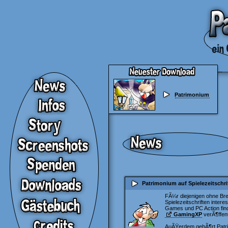
Patrimonium
Patrimonium auf Spielezeitschr
FÃ¼r diejenigen ohne Bre
Spielezeitschriften inter
Games und PC Action finde
GamingXP
verÃ¶ffent
AuÃŸerdem gehÃ¶rt Patri