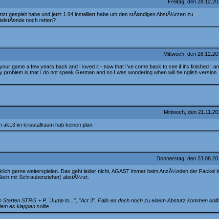
Freitag, den 28.12.2
etzt gespielt habe und jetzt 1.04 installiert habe um den stÃ¤ndigen AbstÃ¼rzen zu
pielstÃ¤nde noch retten?
Mittwoch, den 26.12.2
your game a few years back and I loved it - now that I've come back to see if it's finished I a
nly problem is that I do not speak German and so I was wondering when will he nglish version
Mittwoch, den 21.11.2
m akt.3 im krisstallraum hab keinen plan
Donnerstag, den 23.08.2
rklich gerne weiterspielen. Das geht leider nicht, AGAST immer beim AnzÃ¼nden der Fackel i
tein mit Schraubenzieher) abstÃ¼rzt.
tarten STRG + P, "Jump to...", "Act 3". Falls es doch noch zu einem Absturz kommen sollt
dem es klappen sollte.