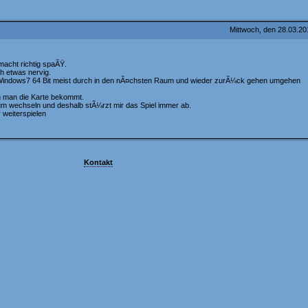
Mittwoch, den 28.03.2
acht richtig spaÃŸ.
ch etwas nervig.
n Windows7 64 Bit meist durch in den nÃ¤chsten Raum und wieder zurÃ¼ck gehen umgehen
m man die Karte bekommt.
um wechseln und deshalb stÃ¼rzt mir das Spiel immer ab.
 weiterspielen
Kontakt