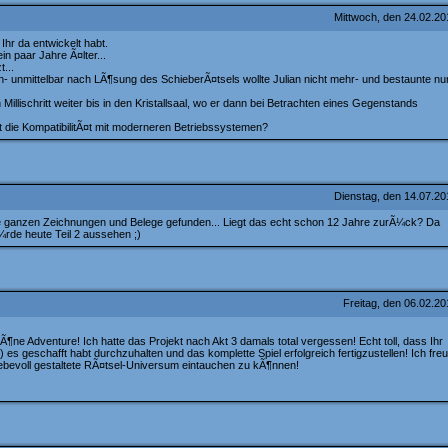
Mittwoch, den 24.02.2
hr da entwickelt habt.
n paar Jahre Ã¤lter...
...
- unmittelbar nach LÃ¶sung des SchieberÃ¤tsels wollte Julian nicht mehr- und bestaunte nu
llischritt weiter bis in den Kristallsaal, wo er dann bei Betrachten eines Gegenstands
t die KompatibilitÃ¤t mit moderneren Betriebssystemen?
Dienstag, den 14.07.2
 ganzen Zeichnungen und Belege gefunden... Liegt das echt schon 12 Jahre zurÃ¼ck? Da
¼rde heute Teil 2 aussehen ;)
Freitag, den 06.02.2
e Adventure! Ich hatte das Projekt nach Akt 3 damals total vergessen! Echt toll, dass Ihr
) es geschafft habt durchzuhalten und das komplette Spiel erfolgreich fertigzustellen! Ich fre
liebevoll gestaltete RÃ¤tsel-Universum eintauchen zu kÃ¶nnen!