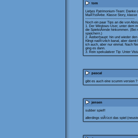
tom
Liebes Patrimonium-Team: Danke da
MaÃŸstÃ¤be. Klasse Story, klasse 
----------------------------------------
Noch ein paar Tips an die von AbstÃ
1. Der Windows-User, unter dem ma
die SpielstÃ¤nde hinkommen. (Bei m
speichern.)
2. Ãœberhaupt: hin und wieder den 
Klingt natÃ¼rlich banal, aber dam
ich auch, aber nur einmal. Nach N
ging es dann.
3. Rein spekulativer Tip: Unter V
pascal
gibt es auch eine scumm version ?
jensen
subber spiel!!
allerdings stÃ¼rzt das spiel (neus