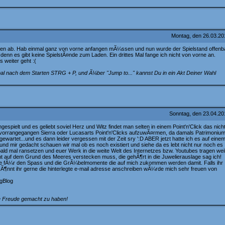
Montag, den 26.03.2
eren ab. Hab einmal ganz von vorne anfangen mÃ¼ssen und nun wurde der Spielstand offenb
 denn es gibt keine SpielstÃ¤nde zum Laden. Ein drittes Mal fange ich nicht von vorne an.
 weiter geht :(
l nach dem Starten STRG + P, und Ã¼ber "Jump to..." kannst Du in ein Akt Deiner Wahl
Sonntag, den 23.04.2
gespielt und es geliebt soviel Herz und Witz findet man selten in einem Point'n'Click das nich
us vorrangegangen Sierra oder Lucasarts Point'n'Clicks aufzuwÃ¤rmen, da damals Patrimoniu
 gewartet...und es dann leider vergessen mit der Zeit sry ':D ABER jetzt hatte ich es auf eine
nd mir gedacht schauen wir mal ob es noch existiert und siehe da es lebt nicht nur noch es
 bald mal ransetzen und euer Werk in die weite Welt des Internetzes bzw. Youtubes tragen wei
icht auf dem Grund des Meeres verstecken muss, die gehÃ¶rt in die Juwelierauslage sag ich!
e fÃ¼r den Spass und die GrÃ¼belmomente die auf mich zukommen werden damit. Falls ihr
 kÃ¶nnt ihr gerne die hinterlegte e-mail adresse anschreiben wÃ¼rde mich sehr freuen von
gBlog
e Freude gemacht zu haben!