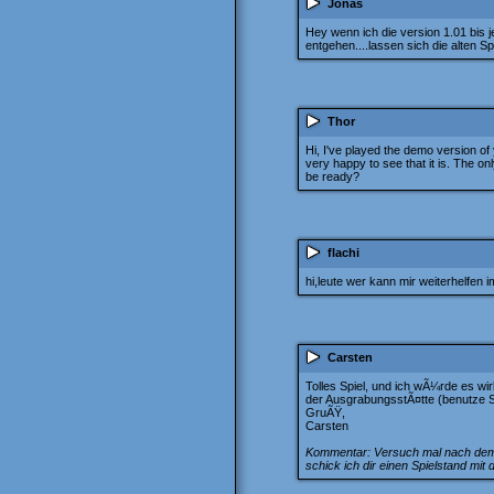
Jonas
Hey wenn ich die version 1.01 bis j
entgehen....lassen sich die alten S
Thor
Hi, I've played the demo version of 
very happy to see that it is. The o
be ready?
flachi
hi,leute wer kann mir weiterhelfen i
Carsten
Tolles Spiel, und ich wÃ¼rde es wi
der AusgrabungsstÃ¤tte (benutze S
GruÃŸ,
Carsten
Kommentar: Versuch mal nach dem S
schick ich dir einen Spielstand mit 