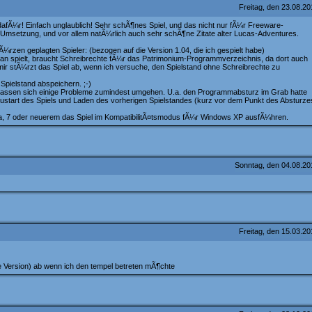
Freitag, den 23.08.2
fÃ¼r! Einfach unglaublich! Sehr schÃ¶nes Spiel, und das nicht nur fÃ¼r Freeware-
Umsetzung, und vor allem natÃ¼rlich auch sehr schÃ¶ne Zitate alter Lucas-Adventures.
¼rzen geplagten Spieler: (bezogen auf die Version 1.04, die ich gespielt habe)
n spielt, braucht Schreibrechte fÃ¼r das Patrimonium-Programmverzeichnis, da dort auch
ir stÃ¼rzt das Spiel ab, wenn ich versuche, den Spielstand ohne Schreibrechte zu
Spielstand abspeichern. ;-)
it lassen sich einige Probleme zumindest umgehen. U.a. den Programmabsturz im Grab hatte
eustart des Spiels und Laden des vorherigen Spielstandes (kurz vor dem Punkt des Absturze
ista, 7 oder neuerem das Spiel im KompatibilitÃ¤tsmodus fÃ¼r Windows XP ausfÃ¼hren.
Sonntag, den 04.08.2
Freitag, den 15.03.2
te Version) ab wenn ich den tempel betreten mÃ¶chte