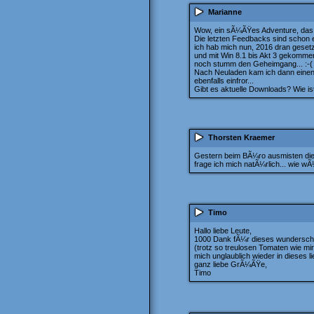
Marianne
Wow, ein sÃ¼ÃŸes Adventure, das I
Die letzten Feedbacks sind schon ei
ich hab mich nun, 2016 dran gesetzt
und mit Win 8.1 bis Akt 3 gekommen
noch stumm den Geheimgang... :-(
Nach Neuladen kam ich dann einen Mi
ebenfalls einfror...
Gibt es aktuelle Downloads? Wie is
Thorsten Kraemer
Gestern beim BÃ¼ro ausmisten die
frage ich mich natÃ¼rlich... wie wÃ
Timo
Hallo liebe Leute,
1000 Dank fÃ¼r dieses wunderschÃ¶n
(trotz so treulosen Tomaten wie mir
mich unglaublich wieder in dieses 
ganz liebe GrÃ¼ÃŸe,
Timo