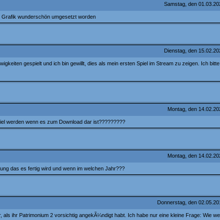
Samstag, den 01.03.2
D Grafik wunderschön umgesetzt worden
Dienstag, den 15.02.2
 ewigkeiten gespielt und ich bin gewillt, dies als mein ersten Spiel im Stream zu zeigen. Ich bitte
Montag, den 14.02.2
Spiel werden wenn es zum Download dar ist?????????
Montag, den 14.02.2
fung das es fertig wird und wenn im welchen Jahr???
Donnerstag, den 02.05.2
r, als ihr Patrimonium 2 vorsichtig angekÃ¼ndigt habt. Ich habe nur eine kleine Frage: Wie we