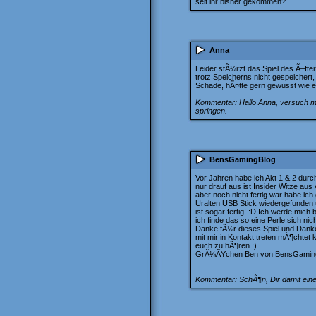
seit ihr bisher gekommen?
Anna
Leider stÃ¼rzt das Spiel des Ã–ft
trotz Speicherns nicht gespeichert,
Schade, hÃ¤tte gern gewusst wie es
Kommentar: Hallo Anna, versuch ma
springen.
BensGamingBlog
Vor Jahren habe ich Akt 1 & 2 durch
nur drauf aus ist Insider Witze a
aber noch nicht fertig war habe ich
Uralten USB Stick wiedergefunden u
ist sogar fertig! :D Ich werde mich
ich finde das so eine Perle sich n
Danke fÃ¼r dieses Spiel und Dank
mit mir in Kontakt treten mÃ¶chtet
euch zu hÃ¶ren :)
GrÃ¼ÃŸchen Ben von BensGamin
Kommentar: SchÃ¶n, Dir damit ein