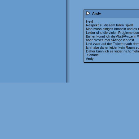
Andy
Hey!
Respekt zu diesem tollen Spiel!
Man muss einiges knobeln und es m
Leider sind die vielen Probleme do
Bisher konnt ich die AbstÃ¼rze i
aber dieses mal hÃ¤nge ich fest.
Und zwar auf der Toilette nach de
Ich habe daher leider kein Raum z
Daher kann ich es leider nicht mehr
-Schade-
Andy