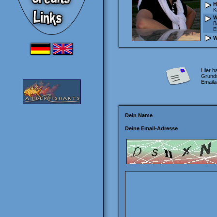
H
K
W
B
E
W
Hier h
Grunds
Email
Dein Name
Deine Email-Adresse