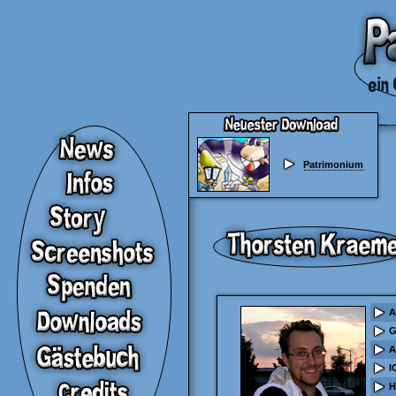
Patrimonium
A
G
A
I
H